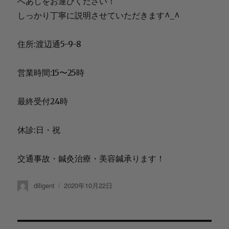
へあしをお運びください！
しっかり丁寧に説明させていただきます^_^
住所:渡辺通5-9-8
営業時間:15〜25時
最終受付24時
休診:日・祝
交通事故・鍼灸治療・美容鍼承ります！
投
diligent
投
2020年10月22日
稿
稿
者
日: