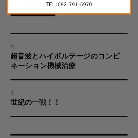
投
前
稿
超音波とハイボルテージのコンビ
過
ネーション機械治療
去
ナ
の
ビ
投
稿:
ゲ
次
世紀の一戦！！
次
ー
の
シ
投
稿:
ョ