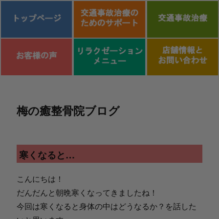
コ
ン
梅の癒整骨院ブログ
テ
ン
ツ
へ
寒くなると…
ス
キ
こんにちは！
ッ
だんだんと朝晩寒くなってきましたね！
プ
今回は寒くなると身体の中はどうなるか？を話した