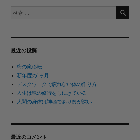
ン
検
検
索
索
対
象:
最近の投稿
梅の癒移転
新年度の1ヶ月
デスクワークで疲れない体の作り方
人生は魂の修行をしにきている
人間の身体は神秘であり奥が深い
最近のコメント