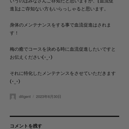
いうのはみなさんご存知だと思いますが、[血流促
進]はご存知ない方もいらっしゃると思います。
身体のメンテナンスをする事で血流促進はされま
す！
梅の癒でコースを決める時に血流促進したいですと
お伝えください(⁠•⁠‿⁠•⁠)
それに特化したメンテナンスをさせていただきます
(⁠•⁠‿⁠•⁠)
投
diligent
投
2023年6月30日
稿
稿
者
日:
コメントを残す