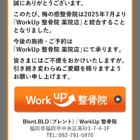
投
前
稿
姿勢が全て！？
過
去
ナ
の
ビ
投
次
稿:
ゲ
注意！！！
次
の
ー
投
シ
稿:
ョ
検
検
索
ン