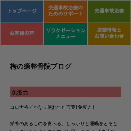
コ
ン
梅の癒整骨院ブログ
テ
ン
ツ
へ
免疫力
ス
キ
コロナ禍でかなり使われた言葉[免疫力]
ッ
プ
栄養のあるものを食べる、しっかりと睡眠をとると